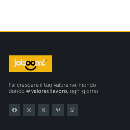
Fai crescere il tuo valore nel mondo
dando #
valore
al
lavoro
, ogni giorno