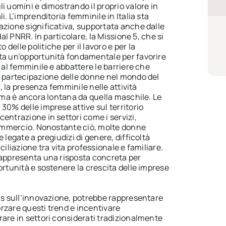
i uomini e dimostrando il proprio valore in
i. L’imprenditoria femminile in Italia sta
azione significativa, supportata anche dalle
dal PNRR. In particolare, la Missione 5, che si
delle politiche per il lavoro e per la
ta un’opportunità fondamentale per favorire
a al femminile e abbattere le barriere che
a partecipazione delle donne nel mondo del
a, la presenza femminile nelle attività
, ma è ancora lontana da quella maschile. Le
30% delle imprese attive sul territorio
entrazione in settori come i servizi,
 commercio. Nonostante ciò, molte donne
 legate a pregiudizi di genere, difficoltà
ciliazione tra vita professionale e familiare.
rappresenta una risposta concreta per
ortunità e sostenere la crescita delle imprese
cus sull’innovazione, potrebbe rappresentare
rzare questi trend e incentivare
rare in settori considerati tradizionalmente