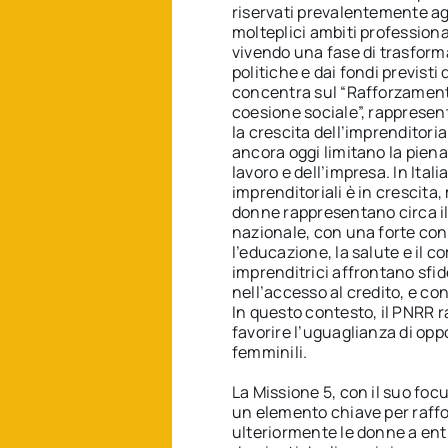
riservati prevalentemente agl
molteplici ambiti professional
vivendo una fase di trasform
politiche e dai fondi previsti 
concentra sul “Rafforzamento 
coesione sociale”, rappresen
la crescita dell’imprenditori
ancora oggi limitano la pien
lavoro e dell’impresa. In Itali
imprenditoriali è in crescita
donne rappresentano circa il 
nazionale, con una forte conc
l’educazione, la salute e il
imprenditrici affrontano sfide
nell’accesso al credito, e con
In questo contesto, il PNRR 
favorire l’uguaglianza di opp
femminili.
La Missione 5, con il suo fo
un elemento chiave per raffo
ulteriormente le donne a ent