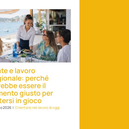
te e lavoro
gionale: perché
ebbe essere il
ento giusto per
ersi in gioco
no 2026
|
Orientarsi nel lavoro di oggi