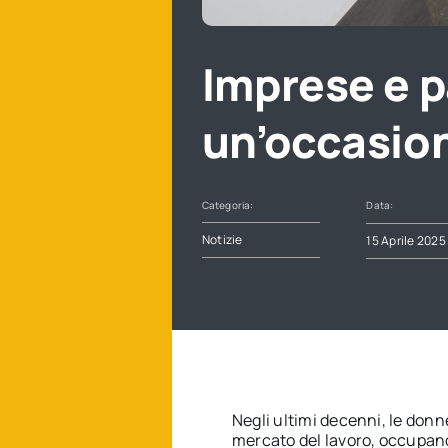
Imprese e pa
un’occasio
Categoria:
Data:
Notizie
15 Aprile 2025
Negli ultimi decenni, le donn
mercato del lavoro, occupand