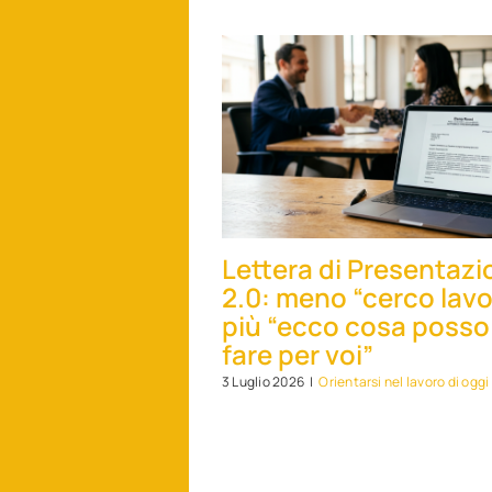
Lettera di Presentazi
2.0: meno “cerco lavo
più “ecco cosa posso
fare per voi”
3 Luglio 2026
|
Orientarsi nel lavoro di oggi