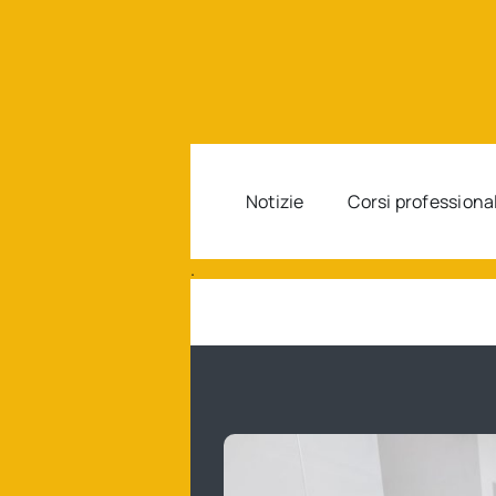
Salta
al
contenuto
Notizie
Corsi professiona
.