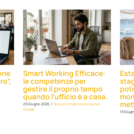
one
Smart Working Efficace:
Esta
ro”,
le competenze per
sta
gestire il proprio tempo
potr
quando l’ufficio è a casa.
mom
mett
26 Giugno 2026
|
Nuove Competenze, Nuove
Strade
19 Giug